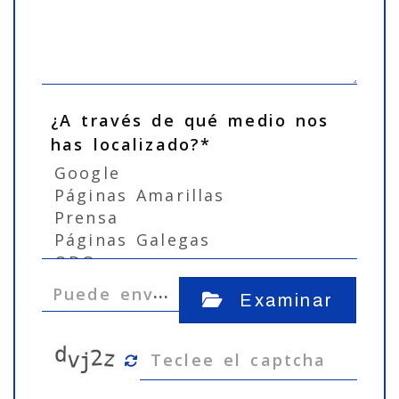
¿A través de qué medio nos
has localizado?*
…
Puede env
Examinar
iarnos alg
ún Fichero
( Imagene
s ,video,